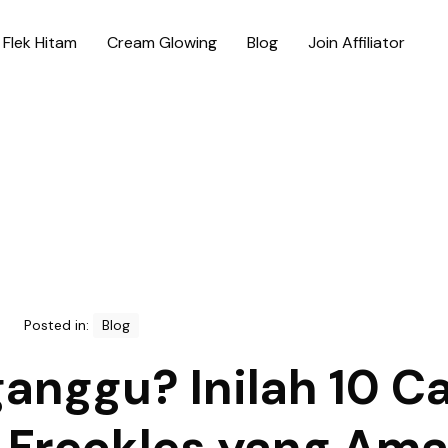
Flek Hitam
Cream Glowing
Blog
Join Affiliator
Posted in:
Blog
anggu? Inilah 10 C
 Freckles yang Am