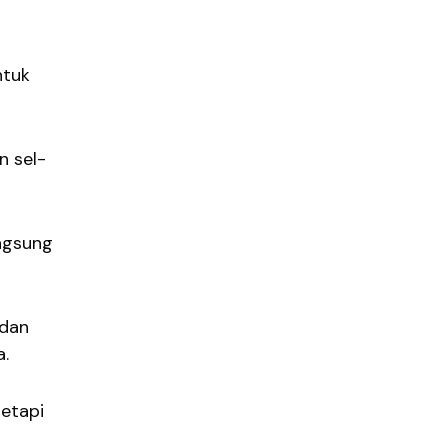
ntuk
n sel-
angsung
 dan
a.
etapi