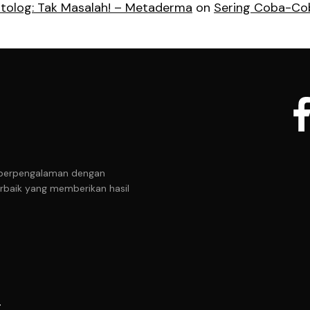
tolog: Tak Masalah! – Metaderma
on
Sering Coba-Cob
it berpengalaman dengan
rbaik yang memberikan hasil
r