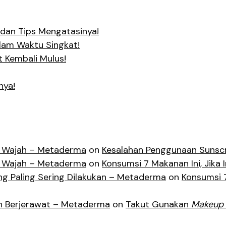
dan Tips Mengatasinya!
alam Waktu Singkat!
t Kembali Mulus!
nya!
lit Wajah – Metaderma
on
Kesalahan Penggunaan Sunscr
lit Wajah – Metaderma
on
Konsumsi 7 Makanan Ini, Jika I
g Paling Sering Dilakukan – Metaderma
on
Konsumsi 7
an Berjerawat – Metaderma
on
Takut Gunakan
Makeup