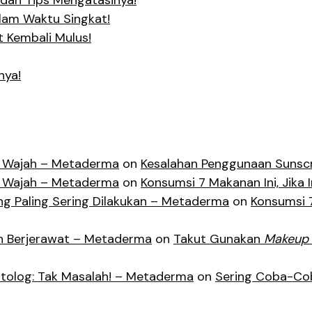
dan Tips Mengatasinya!
alam Waktu Singkat!
t Kembali Mulus!
nya!
lit Wajah – Metaderma
on
Kesalahan Penggunaan Sunscr
lit Wajah – Metaderma
on
Konsumsi 7 Makanan Ini, Jika I
g Paling Sering Dilakukan – Metaderma
on
Konsumsi 7
an Berjerawat – Metaderma
on
Takut Gunakan
Makeup
tolog: Tak Masalah! – Metaderma
on
Sering Coba-Cob