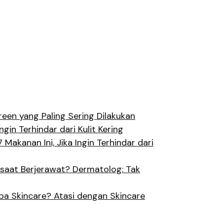
een yang Paling Sering Dilakukan
ngin Terhindar dari Kulit Kering
 Makanan Ini, Jika Ingin Terhindar dari
saat Berjerawat? Dermatolog: Tak
a Skincare? Atasi dengan Skincare