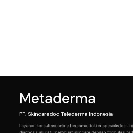
Metaderma
PT. Skincaredoc Telederma Indonesia
Layanan konsultasi online bersama dokter spesialis kuli
diagnosis akurat, membuat skincare dengan formulasi ter