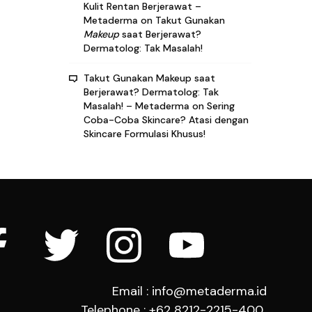
Kulit Rentan Berjerawat –
Metaderma
on
Takut Gunakan
Makeup
saat Berjerawat?
Dermatolog: Tak Masalah!
Takut Gunakan Makeup saat
Berjerawat? Dermatolog: Tak
Masalah! – Metaderma
on
Sering
Coba-Coba Skincare? Atasi dengan
Skincare Formulasi Khusus!
Email : info@metaderma.id
Telephone : +62 8212-2215-400