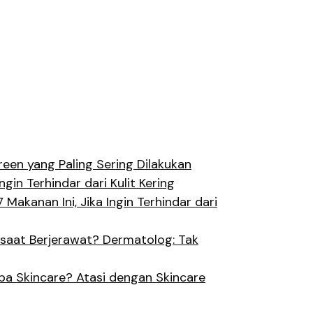
een yang Paling Sering Dilakukan
ngin Terhindar dari Kulit Kering
 Makanan Ini, Jika Ingin Terhindar dari
saat Berjerawat? Dermatolog: Tak
a Skincare? Atasi dengan Skincare