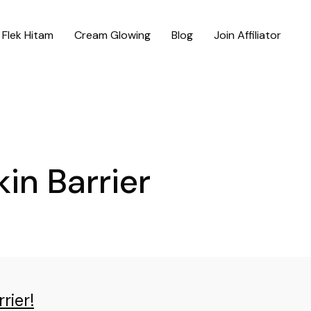
Flek Hitam
Cream Glowing
Blog
Join Affiliator
in Barrier
rier!