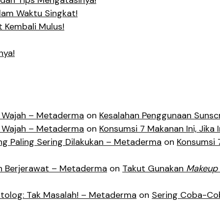
dan Tips Mengatasinya!
alam Waktu Singkat!
t Kembali Mulus!
nya!
lit Wajah – Metaderma
on
Kesalahan Penggunaan Sunscr
lit Wajah – Metaderma
on
Konsumsi 7 Makanan Ini, Jika I
g Paling Sering Dilakukan – Metaderma
on
Konsumsi 7
an Berjerawat – Metaderma
on
Takut Gunakan
Makeup
tolog: Tak Masalah! – Metaderma
on
Sering Coba-Cob