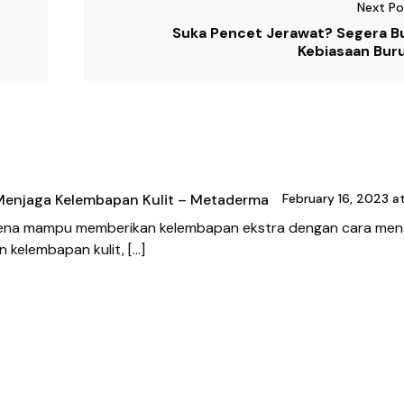
Next Po
Suka Pencet Jerawat? Segera B
Kebiasaan Buru
n Menjaga Kelembapan Kulit – Metaderma
February 16, 2023 a
karena mampu memberikan kelembapan ekstra dengan cara meng
 kelembapan kulit, […]