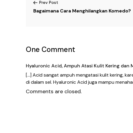
Prev Post
Bagaimana Cara Menghilangkan Komedo?
One Comment
Hyaluronic Acid, Ampuh Atasi Kulit Kering da
[…] Acid sangat ampuh mengatasi kulit kering, 
di dalam sel. Hyaluronic Acid juga mampu menahan
Comments are closed.