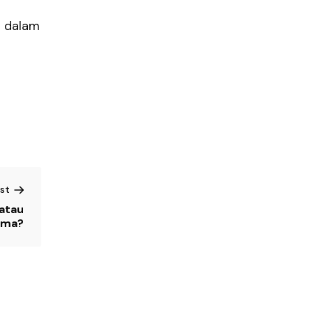
i dalam
st
atau
ama?